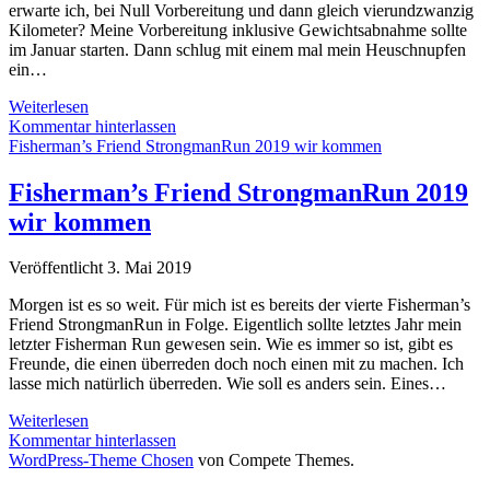
erwarte ich, bei Null Vorbereitung und dann gleich vierundzwanzig
Kilometer? Meine Vorbereitung inklusive Gewichtsabnahme sollte
im Januar starten. Dann schlug mit einem mal mein Heuschnupfen
ein…
Fisherman’s
Weiterlesen
Friend
Kommentar hinterlassen
StrongmanRun
Fisherman’s Friend StrongmanRun 2019 wir kommen
2019
Fisherman’s Friend StrongmanRun 2019
wir kommen
Veröffentlicht 3. Mai 2019
Morgen ist es so weit. Für mich ist es bereits der vierte Fisherman’s
Friend StrongmanRun in Folge. Eigentlich sollte letztes Jahr mein
letzter Fisherman Run gewesen sein. Wie es immer so ist, gibt es
Freunde, die einen überreden doch noch einen mit zu machen. Ich
lasse mich natürlich überreden. Wie soll es anders sein. Eines…
Fisherman’s
Weiterlesen
Friend
Kommentar hinterlassen
StrongmanRun
WordPress-Theme Chosen
von Compete Themes.
2019