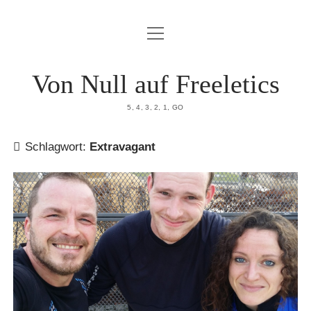
Menü
HOME
öffnen
DATENSCHUTZERKLÄRUNG
Von Null auf Freeletics
IMPRESSUM
5, 4, 3, 2, 1, GO
ÜBER MICH
Schlagwort:
Extravagant