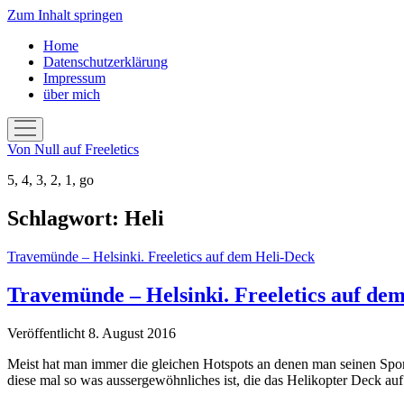
Zum Inhalt springen
Home
Datenschutzerklärung
Impressum
über mich
Menü
öffnen
Von Null auf Freeletics
5, 4, 3, 2, 1, go
Schlagwort:
Heli
Travemünde – Helsinki. Freeletics auf dem Heli-Deck
Travemünde – Helsinki. Freeletics auf de
Veröffentlicht 8. August 2016
Meist hat man immer die gleichen Hotspots an denen man seinen Spo
diese mal so was aussergewöhnliches ist, die das Helikopter Deck au