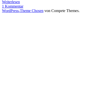
Travemünde
Weiterlesen
–
1 Kommentar
Helsinki.
WordPress-Theme Chosen
von Compete Themes.
Freeletics
auf
dem
Heli-
Deck