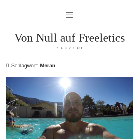
Menü
HOME
öffnen
DATENSCHUTZERKLÄRUNG
Von Null auf Freeletics
IMPRESSUM
5, 4, 3, 2, 1, GO
ÜBER MICH
Schlagwort:
Meran