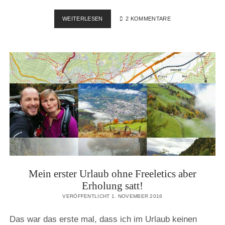
DER
WEITERLESEN
2 KOMMENTARE
WINTER
KOMMT.
FREELETICS
BLEIBT.
DIE
RÜCKENSCHMERZEN
LEIDER
AUCH.
Mein erster Urlaub ohne Freeletics aber
Erholung satt!
VERÖFFENTLICHT 1. NOVEMBER 2016
Das war das erste mal, dass ich im Urlaub keinen