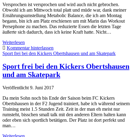
Versprochen ist versprochen und wird auch nicht gebrochen.
Obwohl ich am Mittwoch total platt und müde war, dank meiner
Ernährungsumstellung Metabolic Balance, die ich am Montag
begann, bin ich am Platz erschienen um mit Marin das Workout
Persephone zu machen. Das reduzierte Essen die letzten Tage
äußerte sich dadurch, dass ich keine Kraft hatte. Nicht…
Skatepark.
Weiterlesen
Die
Kommentar hinterlassen
early
Sport frei bei den Kickers Obertshausen und am Skatepark
birds
sind
Sport frei bei den Kickers Obertshausen
am
und am Skatepark
Start.
Veröffentlicht 9. Juni 2017
Da mein Sohn noch bis Ende der Saison beim FC Kickers
Obertshausen in der F2 Jugend trainiert, habe ich während seinem
Training meist 1.5 Stunden Zeit. Zeit in der man eh meist nur
rumsteht, bisschen small talk mit den anderen Eltern halten kann
oder eben sich sportlich betätigen. Der Platz ist dort perfekt und
man…
Sport
Weiterlesen