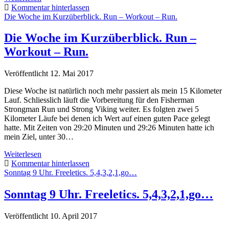
frei
Kommentar hinterlassen
bei
Die Woche im Kurzüberblick. Run – Workout – Run.
den
Kickers
Die Woche im Kurzüberblick. Run –
Obertshausen
Workout – Run.
und
am
Skatepark
Veröffentlicht 12. Mai 2017
Diese Woche ist natürlich noch mehr passiert als mein 15 Kilometer
Lauf. Schliesslich läuft die Vorbereitung für den Fisherman
Strongman Run und Strong Viking weiter. Es folgten zwei 5
Kilometer Läufe bei denen ich Wert auf einen guten Pace gelegt
hatte. Mit Zeiten von 29:20 Minuten und 29:26 Minuten hatte ich
mein Ziel, unter 30…
Die
Weiterlesen
Woche
Kommentar hinterlassen
im
Sonntag 9 Uhr. Freeletics. 5,4,3,2,1,go…
Kurzüberblick.
Run
Sonntag 9 Uhr. Freeletics. 5,4,3,2,1,go…
–
Workout
Veröffentlicht 10. April 2017
–
Run.