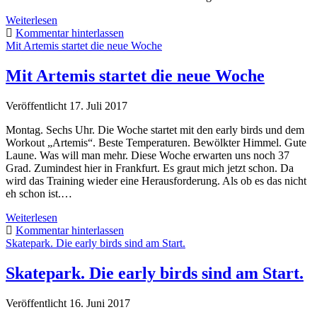
Die
Weiterlesen
letzten
Kommentar hinterlassen
Tage
Mit Artemis startet die neue Woche
war
einiges
Mit Artemis startet die neue Woche
los!
Veröffentlicht 17. Juli 2017
Montag. Sechs Uhr. Die Woche startet mit den early birds und dem
Workout „Artemis“. Beste Temperaturen. Bewölkter Himmel. Gute
Laune. Was will man mehr. Diese Woche erwarten uns noch 37
Grad. Zumindest hier in Frankfurt. Es graut mich jetzt schon. Da
wird das Training wieder eine Herausforderung. Als ob es das nicht
eh schon ist.…
Mit
Weiterlesen
Artemis
Kommentar hinterlassen
startet
Skatepark. Die early birds sind am Start.
die
neue
Skatepark. Die early birds sind am Start.
Woche
Veröffentlicht 16. Juni 2017