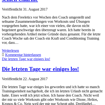
Veröffentlicht 31. August 2017
Nach dem Freeletics vor Wochen den Coach umgestellt und
seltsame Zusammenstellungen von Workouts und Übungen
vorgegeben hatte, war ich einer von vielen, die davon nicht
begeistert geschweige den überzeugt waren. Ich hatte bereits in
vorhergehenden Artikel meine Gründe dazu genannt. Für die letzte
Coach Woche sah der Coach ein Kraft und Conditioning Training
vor, dass…
Kraft
Weiterlesen
und
Kommentar hinterlassen
Conditioning
Die letzten Tage war einiges los!
Training
hat
Die letzten Tage war einiges los!
so
seinen
Veröffentlicht 22. August 2017
Charme
Die letzten Tage war einiges los geworden und ich hatte so manch
Trainingseinheit nachgeholt, die ich im letzten Urlaub nicht gemacht
hatte. Eines weiß ich jetzt schon. Ich hasse den Coach. Nicht weil
der mir so viele Workouts gibt oder Workouts wie Dione, Helios,
Kronos & Co. Nein weil der mir nur Schrott gibt. Dreifünftel…