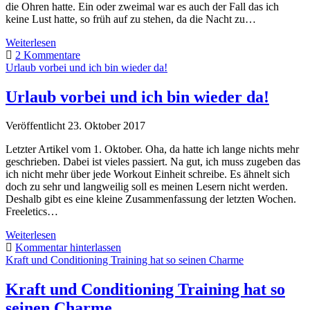
die Ohren hatte. Ein oder zweimal war es auch der Fall das ich
keine Lust hatte, so früh auf zu stehen, da die Nacht zu…
6
Weiterlesen
Uhr.
2 Kommentare
Early
Urlaub vorbei und ich bin wieder da!
Birds.
Urlaub vorbei und ich bin wieder da!
Veröffentlicht 23. Oktober 2017
Letzter Artikel vom 1. Oktober. Oha, da hatte ich lange nichts mehr
geschrieben. Dabei ist vieles passiert. Na gut, ich muss zugeben das
ich nicht mehr über jede Workout Einheit schreibe. Es ähnelt sich
doch zu sehr und langweilig soll es meinen Lesern nicht werden.
Deshalb gibt es eine kleine Zusammenfassung der letzten Wochen.
Freeletics…
Urlaub
Weiterlesen
vorbei
Kommentar hinterlassen
und
Kraft und Conditioning Training hat so seinen Charme
ich
bin
Kraft und Conditioning Training hat so
wieder
seinen Charme
da!