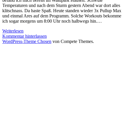
befand ich mich bereits im Waldpark Hausen. Schwüle
Temperaturen und nach dem Sturm gestern Abend war dort alles
klitschnass. Da haste Spaß. Heute standen wieder 3x Pullup Max
und einmal Ares auf dem Programm. Solche Workouts bekomme
ich sogar morgens um 8:00 Uhr noch halbwegs hin.…
3X
Weiterlesen
PULLUPS
Kommentar hinterlassen
MAX
WordPress-Theme Chosen
von Compete Themes.
und
ARES
–
Guten
Morgen