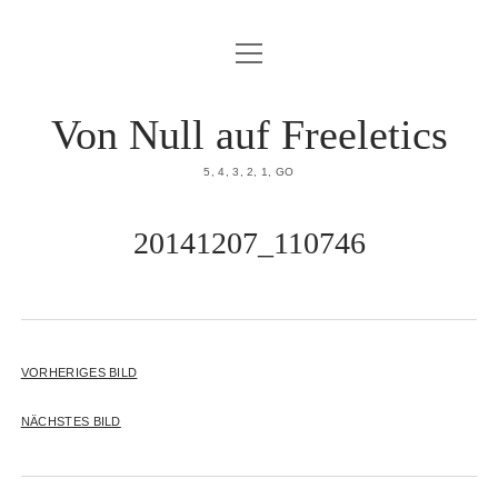
Menü
HOME
öffnen
DATENSCHUTZERKLÄRUNG
Von Null auf Freeletics
IMPRESSUM
5, 4, 3, 2, 1, GO
ÜBER MICH
20141207_110746
VORHERIGES BILD
NÄCHSTES BILD