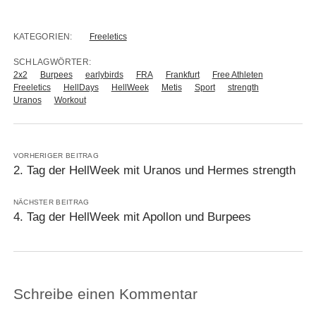
KATEGORIEN:
Freeletics
SCHLAGWÖRTER:
2x2
Burpees
earlybirds
FRA
Frankfurt
Free Athleten
Freeletics
HellDays
HellWeek
Metis
Sport
strength
Uranos
Workout
VORHERIGER BEITRAG
2. Tag der HellWeek mit Uranos und Hermes strength
NÄCHSTER BEITRAG
4. Tag der HellWeek mit Apollon und Burpees
Schreibe einen Kommentar