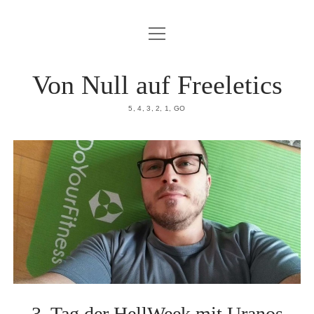
Menü
HOME
öffnen
DATENSCHUTZERKLÄRUNG
Von Null auf Freeletics
IMPRESSUM
5, 4, 3, 2, 1, GO
ÜBER MICH
3. Tag der HellWeek mit Uranos