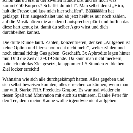
schon das du erst in der zweiten Runde bist und da noch was
kommt? 50 Burpees? Schaffst du nicht“. Man selbst denkt „Hirn,
halt die Fresse und lass mich hier schaffen“. Bäääääääm hat
geklappt. Hirn ausgeschaltet und ab jetzt heißt es nur noch zählen,
auf die Musik hören die aus dem Lautsprecher plärrt und hoffen das
diese hart genug ist, damit du selber Agro wirst und dich
durchbeißen kannst.
Die dritte Runde läuft. Zählen, konzentrieren, denken „Aufgeben ist
keine Option und hier schon recht nicht mehr“, weiter zählen und
noch einmal richtig Gas geben. Geschafft. 3x Aphrodite lagen hinter
mir. Und die Zeit? 1:09:19 Stunde. Da kann man nicht meckern,
hatte ich mir das Ziel gesetzt, knapp unter 1.5 Stunden zu bleiben.
Ziel locker erreicht!
Wahnsinn wie sich alle durchgekämpft hatten. Alles gegeben und
sich selbst beweisen konnten, alles erreichen zu können, wenn man
nur will. Starke FRA Freeletics Gruppe. Es war mal wieder ein
riesen Spaß und Motivation mit euch zu trainieren. Danke Peter für
den Tee, denn meine Kanne wollte irgendwie nicht aufgehen.