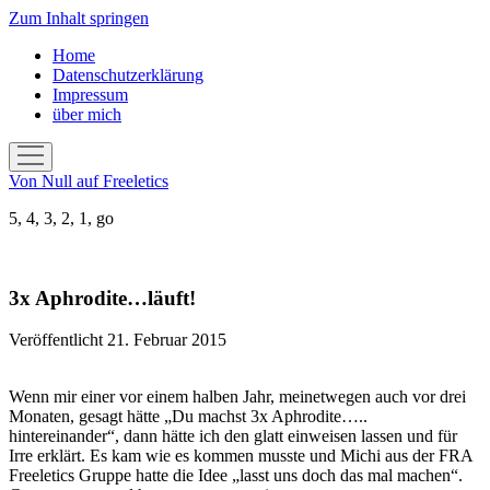
Zum Inhalt springen
Home
Datenschutzerklärung
Impressum
über mich
Menü
öffnen
Von Null auf Freeletics
5, 4, 3, 2, 1, go
3x Aphrodite…läuft!
Veröffentlicht 21. Februar 2015
Wenn mir einer vor einem halben Jahr, meinetwegen auch vor drei
Monaten, gesagt hätte „Du machst 3x Aphrodite…..
hintereinander“, dann hätte ich den glatt einweisen lassen und für
Irre erklärt. Es kam wie es kommen musste und Michi aus der FRA
Freeletics Gruppe hatte die Idee „lasst uns doch das mal machen“.