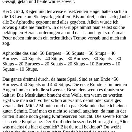
Gesagt, getan und heute war es soweit.
Bei 5 Grad, Regen und teilweise einsetzenden Hagel hatten sich an
die 18 Leute am Skatepark getroffen. Bis auf drei, hatten sich glaube
alle 3x Aphrodite gegönnt und alles gegeben. Allein würde ich
sowas glaube nie machen. In der Gruppe nimmt man selbst solche
bekloppten Herausforderungen an und das ist auch gut so. Zumal
Peter neben mir noch ein ordentliches Tempo vorgab und mich mit
zog.
Aphrodite das sind: 50 Burpees – 50 Squats – 50 Situps – 40
Burpees – 40 Squats – 40 Situps – 30 Burpees – 30 Squats – 30
Situps – 20 Burpees – 20 Squats – 20 Situps – 10 Burpees – 10
Squats – 10 Situps.
Das ganze dreimal durch, da haste Spaß. Sind es am Ende 450
Burpees, 450 Squats und 450 Situps. Die erste Runde ist in meinen
Augen immer noch die schwerste. Besonders wenn es draußen so
kalt ist. Die Muskulatur braucht eine Weile, um warm zu werden.
Egal wie man sich vorher schon aufwärmt, dehnt oder sonstiges
veranstaltet. Mit 22 Minuten und ein paar Sekunden hatte ich einen
guten Schnitt. Darf man es nicht so schnell angehen, da man in der
dritten Runde noch genug Kraftreserven braucht. Die zweite Runde
ist so eine Kopfsache. Der Kopf oder besser das Hirn sagt dir „Alter
was machst du hier eigentlich? Bist du total bekloppt? Du weißt