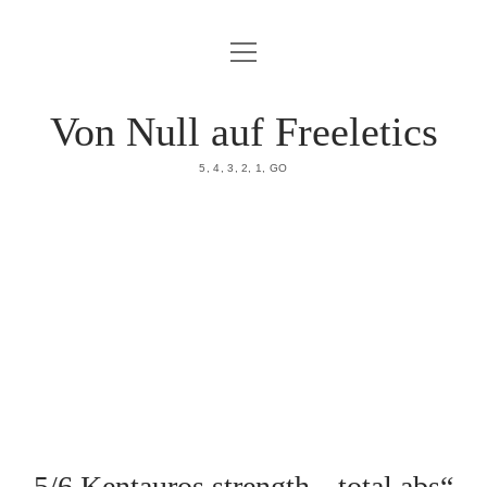
Menü
HOME
öffnen
DATENSCHUTZERKLÄRUNG
Von Null auf Freeletics
IMPRESSUM
5, 4, 3, 2, 1, GO
ÜBER MICH
5/6 Kentauros strength, „total abs“