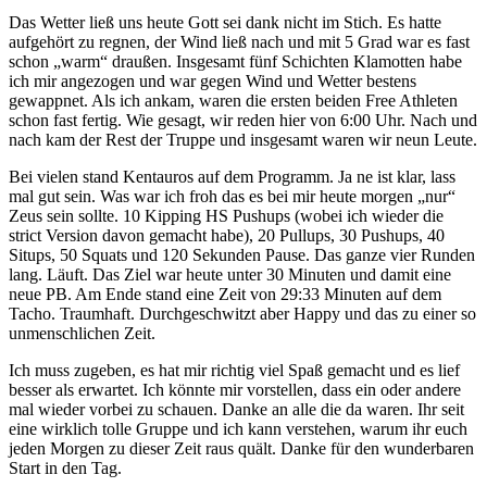
Das Wetter ließ uns heute Gott sei dank nicht im Stich. Es hatte
aufgehört zu regnen, der Wind ließ nach und mit 5 Grad war es fast
schon „warm“ draußen. Insgesamt fünf Schichten Klamotten habe
ich mir angezogen und war gegen Wind und Wetter bestens
gewappnet. Als ich ankam, waren die ersten beiden Free Athleten
schon fast fertig. Wie gesagt, wir reden hier von 6:00 Uhr. Nach und
nach kam der Rest der Truppe und insgesamt waren wir neun Leute.
Bei vielen stand Kentauros auf dem Programm. Ja ne ist klar, lass
mal gut sein. Was war ich froh das es bei mir heute morgen „nur“
Zeus sein sollte. 10 Kipping HS Pushups (wobei ich wieder die
strict Version davon gemacht habe), 20 Pullups, 30 Pushups, 40
Situps, 50 Squats und 120 Sekunden Pause. Das ganze vier Runden
lang. Läuft. Das Ziel war heute unter 30 Minuten und damit eine
neue PB. Am Ende stand eine Zeit von 29:33 Minuten auf dem
Tacho. Traumhaft. Durchgeschwitzt aber Happy und das zu einer so
unmenschlichen Zeit.
Ich muss zugeben, es hat mir richtig viel Spaß gemacht und es lief
besser als erwartet. Ich könnte mir vorstellen, dass ein oder andere
mal wieder vorbei zu schauen. Danke an alle die da waren. Ihr seit
eine wirklich tolle Gruppe und ich kann verstehen, warum ihr euch
jeden Morgen zu dieser Zeit raus quält. Danke für den wunderbaren
Start in den Tag.