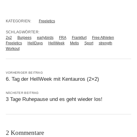
KATEGORIEN:
Freeletics
SCHLAGWÖRTER:
2x2
Burpees
earlybirds
FRA
Frankfurt
Free Athleten
Freeletics
HellDays
HellWeek
Metis
Sport
strength
Workout
VORHERIGER BEITRAG
6. Tag der HellWeek mit Kentauros (2×2)
NÄCHSTER BEITRAG
3 Tage Ruhepause und es geht wieder los!
2 Kommentare