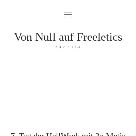
Menü
HOME
öffnen
DATENSCHUTZERKLÄRUNG
Von Null auf Freeletics
IMPRESSUM
5, 4, 3, 2, 1, GO
ÜBER MICH
7. Tag der HellWeek mit 3x Metis