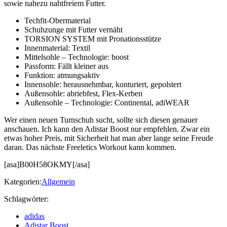
sowie nahezu nahtfreiem Futter.
Techfit-Obermaterial
Schuhzunge mit Futter vernäht
TORSION SYSTEM mit Pronationsstütze
Innenmaterial: Textil
Mittelsohle – Technologie: boost
Passform: Fällt kleiner aus
Funktion: atmungsaktiv
Innensohle: herausnehmbar, konturiert, gepolstert
Außensohle: abriebfest, Flex-Kerben
Außensohle – Technologie: Continental, adiWEAR
Wer einen neuen Turnschuh sucht, sollte sich diesen genauer
anschauen. Ich kann den Adistar Boost nur empfehlen. Zwar ein
etwas hoher Preis, mit Sicherheit hat man aber lange seine Freude
daran. Das nächste Freeletics Workout kann kommen.
[asa]B00H58OKMY[/asa]
Kategorien:
Allgemein
Schlagwörter:
adidas
Adistar Boost