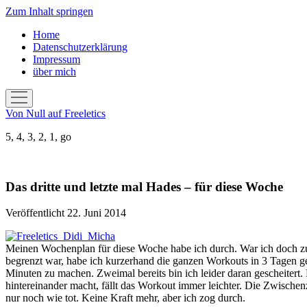
Zum Inhalt springen
Home
Datenschutzerklärung
Impressum
über mich
Menü
öffnen
Von Null auf Freeletics
5, 4, 3, 2, 1, go
Das dritte und letzte mal Hades – für diese Woche
Veröffentlicht 22. Juni 2014
Meinen Wochenplan für diese Woche habe ich durch. War ich doch zu 
begrenzt war, habe ich kurzerhand die ganzen Workouts in 3 Tagen g
Minuten zu machen. Zweimal bereits bin ich leider daran gescheitert.
hintereinander macht, fällt das Workout immer leichter. Die Zwische
nur noch wie tot. Keine Kraft mehr, aber ich zog durch.