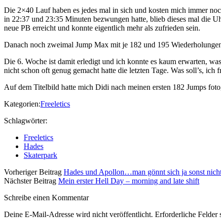
Die 2×40 Lauf haben es jedes mal in sich und kosten mich immer no
in 22:37 und 23:35 Minuten bezwungen hatte, blieb dieses mal die Uhr
neue PB erreicht und konnte eigentlich mehr als zufrieden sein.
Danach noch zweimal Jump Max mit je 182 und 195 Wiederholungen und
Die 6. Woche ist damit erledigt und ich konnte es kaum erwarten, was 
nicht schon oft genug gemacht hatte die letzten Tage. Was soll’s, i
Auf dem Titelbild hatte mich Didi nach meinen ersten 182 Jumps fotogr
Kategorien:
Freeletics
Schlagwörter:
Freeletics
Hades
Skaterpark
Vorheriger Beitrag
Hades und Apollon…man gönnt sich ja sonst nich
Nächster Beitrag
Mein erster Hell Day – morning and late shift
Schreibe einen Kommentar
Deine E-Mail-Adresse wird nicht veröffentlicht.
Erforderliche Felder 