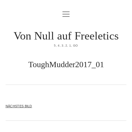
Menü
HOME
öffnen
DATENSCHUTZERKLÄRUNG
Von Null auf Freeletics
IMPRESSUM
5, 4, 3, 2, 1, GO
ÜBER MICH
ToughMudder2017_01
NÄCHSTES BILD