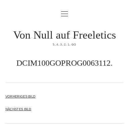
Menü
HOME
öffnen
DATENSCHUTZERKLÄRUNG
Von Null auf Freeletics
IMPRESSUM
5, 4, 3, 2, 1, GO
ÜBER MICH
DCIM100GOPROG0063112.
VORHERIGES BILD
NÄCHSTES BILD