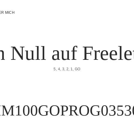
ER MICH
 Null auf Freele
5, 4, 3, 2, 1, GO
IM100GOPROG03530