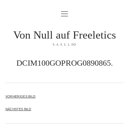
Menü
HOME
öffnen
DATENSCHUTZERKLÄRUNG
Von Null auf Freeletics
IMPRESSUM
5, 4, 3, 2, 1, GO
ÜBER MICH
DCIM100GOPROG0890865.
VORHERIGES BILD
NÄCHSTES BILD