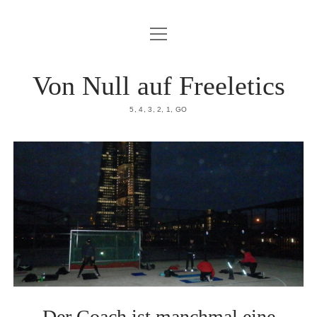
Menü
HOME
öffnen
DATENSCHUTZERKLÄRUNG
Von Null auf Freeletics
IMPRESSUM
5, 4, 3, 2, 1, GO
ÜBER MICH
Der Coach ist manchmal eine