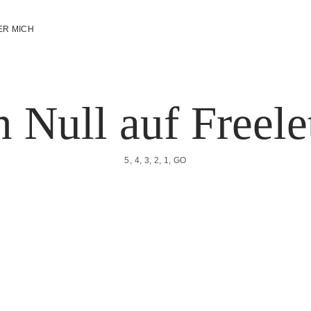
ER MICH
 Null auf Freele
5, 4, 3, 2, 1, GO