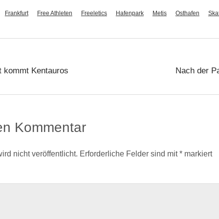
Frankfurt
Free Athleten
Freeletics
Hafenpark
Metis
Osthafen
Ska
t kommt Kentauros
Nach der P
nen Kommentar
d nicht veröffentlicht.
Erforderliche Felder sind mit
*
markiert