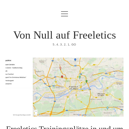
Menü
HOME
öffnen
DATENSCHUTZERKLÄRUNG
Von Null auf Freeletics
IMPRESSUM
5, 4, 3, 2, 1, GO
ÜBER MICH
Freeletics Trainingsplätze in und um