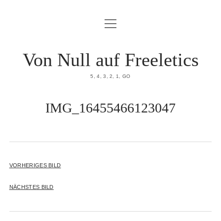
Menü
HOME
öffnen
DATENSCHUTZERKLÄRUNG
Von Null auf Freeletics
IMPRESSUM
5, 4, 3, 2, 1, GO
ÜBER MICH
IMG_16455466123047
VORHERIGES BILD
NÄCHSTES BILD