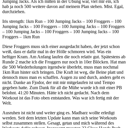
Jumping Jacks. Als ich mitten in der Übung war, viel mir ein, ich
hab ja noch 500 weitere davon auf meinem Plan stehen. Mist. Egal,
durchziehen.
Iris strength: 1km Run – 100 Jumping Jacks – 100 Froggers – 100
Jumping Jacks – 100 Froggers – 100 Jumping Jacks – 100 Froggers
– 100 Jumping Jacks – 100 Froggers – 100 Jumping Jacks – 100
Froggers – 1km Run
Diese Froggers muss sich einer ausgedacht haben, der jetzt schon
weiß, dass er dafür mal in der Hölle schmoren wird. Was ein
heftiger Kram. Am Anfang laufen die noch relativ gut. Spätestens ab
Runde 2 mache ich die Froggers nur noch in 10er Blöcken. Hat man
die 500 Wiederholungen irgendwie überlebt, muss man nochmal
1km Run hinter sich bringen. Die Kraft ist weg, die Beine platt und
dennoch muss man es schaffen. Augen zu und durch, anders geht es
nicht. Danke an Fjodor, der mit mir mitgelaufen ist und Tempo
gegeben hatte. Zum Dank für all die Mühe wurde ich mit einer PB
belohnt. 41:20 Minuten. Hätte ich nicht gedacht. Nach dem
Workout ist das Foto oben entstanden. Was war ich fertig mit der
Welt.
Ausruhen ist nicht und weiter ging es. Madbarz wollte erledigt
werden. Seit dem letzten Update kann man sich seine Workouts
selbst zusammen stellen. Gesagt, getan und mich während des