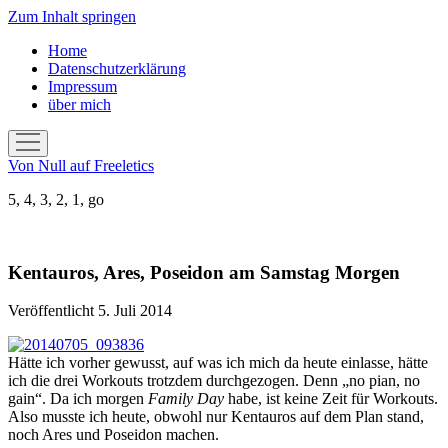
Zum Inhalt springen
Home
Datenschutzerklärung
Impressum
über mich
Menü
öffnen
Von Null auf Freeletics
5, 4, 3, 2, 1, go
Kentauros, Ares, Poseidon am Samstag Morgen
Veröffentlicht 5. Juli 2014
Hätte ich vorher gewusst, auf was ich mich da heute einlasse, hätte
ich die drei Workouts trotzdem durchgezogen. Denn „no pian, no
gain“. Da ich morgen
Family Day
habe, ist keine Zeit für Workouts.
Also musste ich heute, obwohl nur Kentauros auf dem Plan stand,
noch Ares und Poseidon machen.