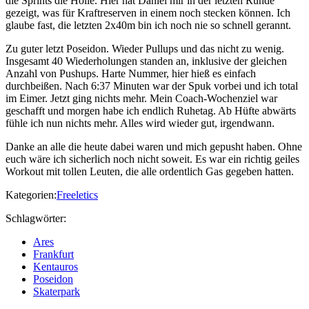
die Sprints die Hölle. Hier hat Daniel mir in der letzten Runde
gezeigt, was für Kraftreserven in einem noch stecken können. Ich
glaube fast, die letzten 2x40m bin ich noch nie so schnell gerannt.
Zu guter letzt Poseidon. Wieder Pullups und das nicht zu wenig.
Insgesamt 40 Wiederholungen standen an, inklusive der gleichen
Anzahl von Pushups. Harte Nummer, hier hieß es einfach
durchbeißen. Nach 6:37 Minuten war der Spuk vorbei und ich total
im Eimer. Jetzt ging nichts mehr. Mein Coach-Wochenziel war
geschafft und morgen habe ich endlich Ruhetag. Ab Hüfte abwärts
fühle ich nun nichts mehr. Alles wird wieder gut, irgendwann.
Danke an alle die heute dabei waren und mich gepusht haben. Ohne
euch wäre ich sicherlich noch nicht soweit. Es war ein richtig geiles
Workout mit tollen Leuten, die alle ordentlich Gas gegeben hatten.
Kategorien:
Freeletics
Schlagwörter:
Ares
Frankfurt
Kentauros
Poseidon
Skaterpark