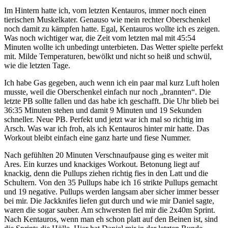
Im Hintern hatte ich, vom letzten Kentauros, immer noch einen
tierischen Muskelkater. Genauso wie mein rechter Oberschenkel
noch damit zu kämpfen hatte. Egal, Kentauros wollte ich es zeigen.
Was noch wichtiger war, die Zeit vom letzten mal mit 45:54
Minuten wollte ich unbedingt unterbieten. Das Wetter spielte perfekt
mit. Milde Temperaturen, bewölkt und nicht so heiß und schwül,
wie die letzten Tage.
Ich habe Gas gegeben, auch wenn ich ein paar mal kurz Luft holen
musste, weil die Oberschenkel einfach nur noch „brannten“. Die
letzte PB sollte fallen und das habe ich geschafft. Die Uhr blieb bei
36:35 Minuten stehen und damit 9 Minuten und 19 Sekunden
schneller. Neue PB. Perfekt und jetzt war ich mal so richtig im
Arsch. Was war ich froh, als ich Kentauros hinter mir hatte. Das
Workout bleibt einfach eine ganz harte und fiese Nummer.
Nach gefühlten 20 Minuten Verschnaufpause ging es weiter mit
Ares. Ein kurzes und knackiges Workout. Betonung liegt auf
knackig, denn die Pullups ziehen richtig fies in den Latt und die
Schultern. Von den 35 Pullups habe ich 16 strikte Pullups gemacht
und 19 negative. Pullups werden langsam aber sicher immer besser
bei mir. Die Jackknifes liefen gut durch und wie mir Daniel sagte,
waren die sogar sauber. Am schwersten fiel mir die 2x40m Sprint.
Nach Kentauros, wenn man eh schon platt auf den Beinen ist, sind