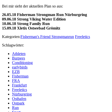
Bei mir sieht der aktuellen Plan so aus:
26.05.18 Fisherman Strongman Run Nürburgring
09.06.18 Strong Viking Water Edition
10.06.18 Strong Family Run
15.09.18 Xletix Ostseebad Grömitz​
Kategorien:
Fisherman's Friend Strongmanrun
Freeletics
Schlagwörter:
Athleten
Burpees
Conditioning
earlybirds
EZB
Fisherman
FRA
Frankfurt
Freeletics
Nürburgring
Osthafen
Ostpark
Run