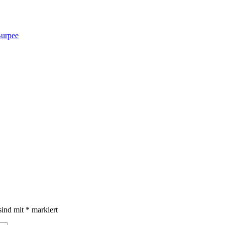
Burpee
sind mit
*
markiert