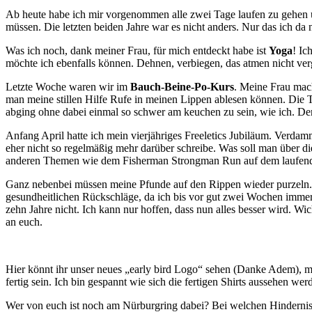
Ab heute habe ich mir vorgenommen alle zwei Tage laufen zu gehen un
müssen. Die letzten beiden Jahre war es nicht anders. Nur das ich da
Was ich noch, dank meiner Frau, für mich entdeckt habe ist
Yoga
! Ic
möchte ich ebenfalls können. Dehnen, verbiegen, das atmen nicht verg
Letzte Woche waren wir im
Bauch-Beine-Po-Kurs
. Meine Frau mach
man meine stillen Hilfe Rufe in meinen Lippen ablesen können. Die T
abging ohne dabei einmal so schwer am keuchen zu sein, wie ich. Der 
Anfang April hatte ich mein vierjähriges Freeletics Jubiläum. Verdam
eher nicht so regelmäßig mehr darüber schreibe. Was soll man über di
anderen Themen wie dem Fisherman Strongman Run auf dem laufen
Ganz nebenbei müssen meine Pfunde auf den Rippen wieder purzeln. S
gesundheitlichen Rückschläge, da ich bis vor gut zwei Wochen immer n
zehn Jahre nicht. Ich kann nur hoffen, dass nun alles besser wird. W
an euch.
Hier könnt ihr unser neues „early bird Logo“ sehen (Danke Adem), m
fertig sein. Ich bin gespannt wie sich die fertigen Shirts aussehen wer
Wer von euch ist noch am Nürburgring dabei? Bei welchen Hindernis-Lä