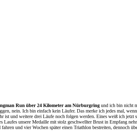
ongman Run über 24 Kilometer am Nürburgring
und ich bin nicht m
. Joggen, nein. Ich bin einfach kein Läufer. Das merke ich jedes mal, w
r ist und weitere drei Läufe noch folgen werden. Eines weiß ich jetzt s
 Laufes unsere Medaille mit stolz geschwellter Brust in Empfang nehm
 fahren und vier Wochen später einen Triathlon bestreiten, dennoch ü