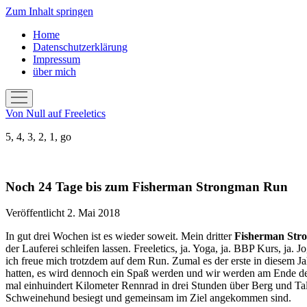
Zum Inhalt springen
Home
Datenschutzerklärung
Impressum
über mich
Menü
öffnen
Von Null auf Freeletics
5, 4, 3, 2, 1, go
Noch 24 Tage bis zum Fisherman Strongman Run
Veröffentlicht 2. Mai 2018
In gut drei Wochen ist es wieder soweit. Mein dritter
Fisherman Str
der Lauferei schleifen lassen. Freeletics, ja. Yoga, ja. BBP Kurs, ja
ich freue mich trotzdem auf dem Run. Zumal es der erste in diesem Jah
hatten, es wird dennoch ein Spaß werden und wir werden am Ende des
mal einhuindert Kilometer Rennrad in drei Stunden über Berg und Tal
Schweinehund besiegt und gemeinsam im Ziel angekommen sind.