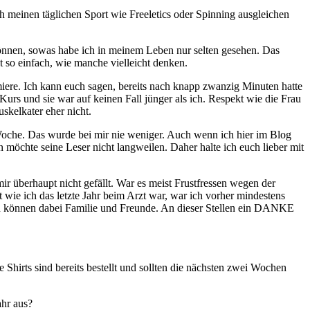
 meinen täglichen Sport wie Freeletics oder Spinning ausgleichen
können, sowas habe ich in meinem Leben nur selten gesehen. Das
t so einfach, wie manche vielleicht denken.
iere. Ich kann euch sagen, bereits nach knapp zwanzig Minuten hatte
urs und sie war auf keinen Fall jünger als ich. Respekt wie die Frau
skelkater eher nicht.
e Woche. Das wurde bei mir nie weniger. Auch wenn ich hier im Blog
 möchte seine Leser nicht langweilen. Daher halte ich euch lieber mit
 überhaupt nicht gefällt. War es meist Frustfressen wegen der
 wie ich das letzte Jahr beim Arzt war, war ich vorher mindestens
elfen können dabei Familie und Freunde. An dieser Stellen ein DANKE
irts sind bereits bestellt und sollten die nächsten zwei Wochen
ahr aus?