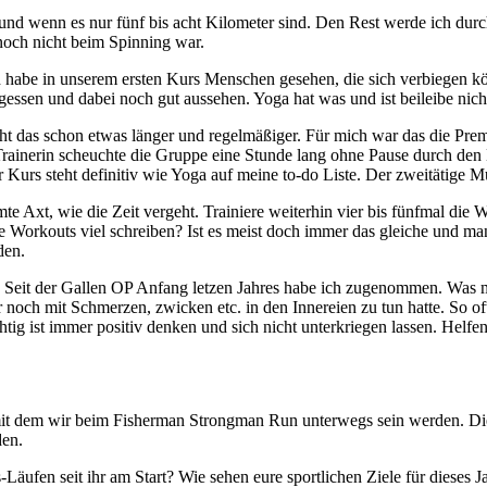
d wenn es nur fünf bis acht Kilometer sind. Den Rest werde ich durch
 noch nicht beim Spinning war.
h habe in unserem ersten Kurs Menschen gesehen, die sich verbiegen 
essen und dabei noch gut aussehen. Yoga hat was und ist beileibe nich
t das schon etwas länger und regelmäßiger. Für mich war das die Prem
rainerin scheuchte die Gruppe eine Stunde lang ohne Pause durch den K
Kurs steht definitiv wie Yoga auf meine to-do Liste. Der zweitätige Mu
mte Axt, wie die Zeit vergeht. Trainiere weiterhin vier bis fünfmal di
e Workouts viel schreiben? Ist es meist doch immer das gleiche und man
den.
eit der Gallen OP Anfang letzen Jahres habe ich zugenommen. Was mir
och mit Schmerzen, zwicken etc. in den Innereien zu tun hatte. So oft
ichtig ist immer positiv denken und sich nicht unterkriegen lassen. H
it dem wir beim Fisherman Strongman Run unterwegs sein werden. Die Sh
den.
ufen seit ihr am Start? Wie sehen eure sportlichen Ziele für dieses J