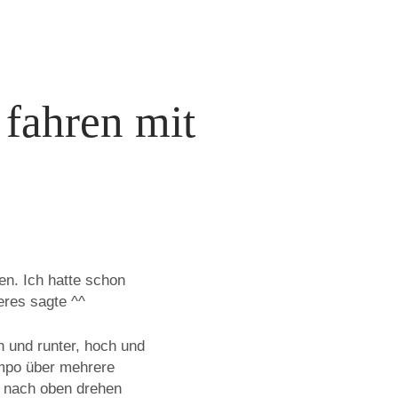
 fahren mit
en. Ich hatte schon
eres sagte ^^
h und runter, hoch und
empo über mehrere
r nach oben drehen