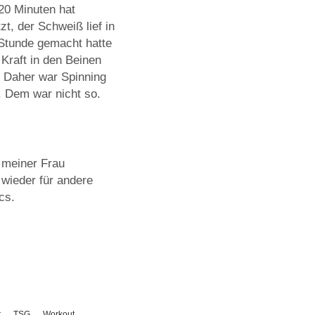
 20 Minuten hat
t, der Schweiß lief in
 Stunde gemacht hatte
raft in den Beinen
. Daher war Spinning
e. Dem war nicht so.
 meiner Frau
wieder für andere
cs.
t
TSG
Workout