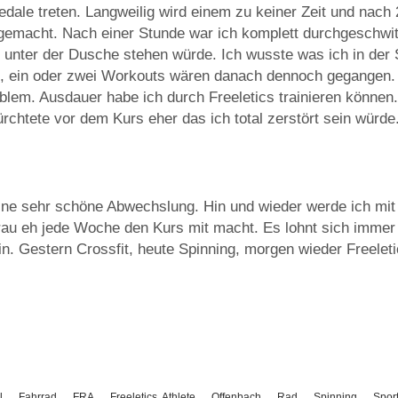
Pedale treten. Langweilig wird einem zu keiner Zeit und nach
gemacht. Nach einer Stunde war ich komplett durchgeschwitz
h unter der Dusche stehen würde. Ich wusste was ich in der
 ein oder zwei Workouts wären danach dennoch gegangen. K
blem. Ausdauer habe ich durch Freeletics trainieren können
ürchtete vor dem Kurs eher das ich total zerstört sein würd
eine sehr schöne Abwechslung. Hin und wieder werde ich mit
au eh jede Woche den Kurs mit macht. Es lohnt sich immer 
in. Gestern Crossfit, heute Spinning, morgen wieder Freeleti
l
Fahrrad
FRA
Freeletics. Athlete
Offenbach
Rad
Spinning
Spor