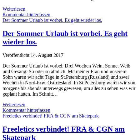
Die
Weiterlesen
letzten
Kommentar hinterlassen
Tage
Der Sommer Urlaub ist vorbei. Es geht wieder los.
war
einiges
Der Sommer Urlaub ist vorbei. Es geht
los!
wieder los.
Veröffentlicht 14. August 2017
Der Sommer Urlaub ist vorbei. Drei Wochen Wein, Sonne, Weib
und Gesang. So oder so ähnlich. Mit meiner Frau und unserem
Sohn waren wir acht Tage in St.Petersburg (Russland) und zwei
Wochen in Nord-bzw. Ostfriesland. In St.Petersburg waren wir von
morgens bis abends unterwegs gewesen, um alles zu sehen was wir
geplant hatten. Im Schnitt…
Der
Weiterlesen
Sommer
Kommentar hinterlassen
Urlaub
Freeletics verbindet! FRA & CGN am Skatepark
ist
vorbei.
Freeletics verbindet! FRA & CGN am
Es
Skatepark
geht