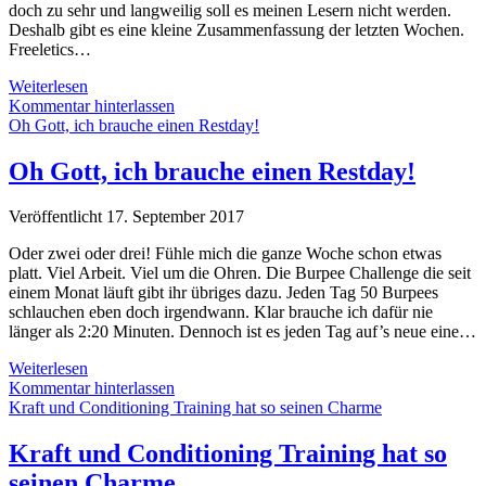
doch zu sehr und langweilig soll es meinen Lesern nicht werden.
Deshalb gibt es eine kleine Zusammenfassung der letzten Wochen.
Freeletics…
Urlaub
Weiterlesen
vorbei
Kommentar hinterlassen
und
Oh Gott, ich brauche einen Restday!
ich
bin
Oh Gott, ich brauche einen Restday!
wieder
da!
Veröffentlicht 17. September 2017
Oder zwei oder drei! Fühle mich die ganze Woche schon etwas
platt. Viel Arbeit. Viel um die Ohren. Die Burpee Challenge die seit
einem Monat läuft gibt ihr übriges dazu. Jeden Tag 50 Burpees
schlauchen eben doch irgendwann. Klar brauche ich dafür nie
länger als 2:20 Minuten. Dennoch ist es jeden Tag auf’s neue eine…
Oh
Weiterlesen
Gott,
Kommentar hinterlassen
ich
Kraft und Conditioning Training hat so seinen Charme
brauche
einen
Kraft und Conditioning Training hat so
Restday!
seinen Charme