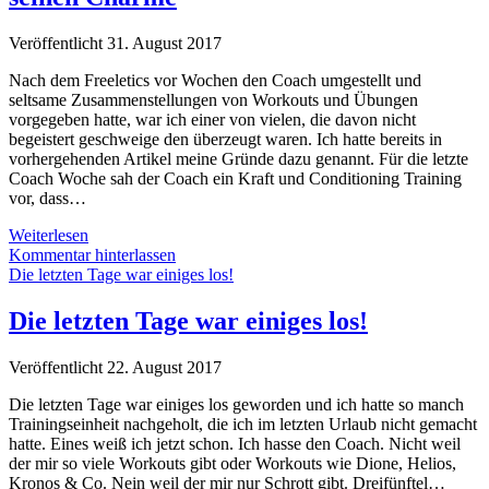
Veröffentlicht 31. August 2017
Nach dem Freeletics vor Wochen den Coach umgestellt und
seltsame Zusammenstellungen von Workouts und Übungen
vorgegeben hatte, war ich einer von vielen, die davon nicht
begeistert geschweige den überzeugt waren. Ich hatte bereits in
vorhergehenden Artikel meine Gründe dazu genannt. Für die letzte
Coach Woche sah der Coach ein Kraft und Conditioning Training
vor, dass…
Kraft
Weiterlesen
und
Kommentar hinterlassen
Conditioning
Die letzten Tage war einiges los!
Training
hat
Die letzten Tage war einiges los!
so
seinen
Veröffentlicht 22. August 2017
Charme
Die letzten Tage war einiges los geworden und ich hatte so manch
Trainingseinheit nachgeholt, die ich im letzten Urlaub nicht gemacht
hatte. Eines weiß ich jetzt schon. Ich hasse den Coach. Nicht weil
der mir so viele Workouts gibt oder Workouts wie Dione, Helios,
Kronos & Co. Nein weil der mir nur Schrott gibt. Dreifünftel…