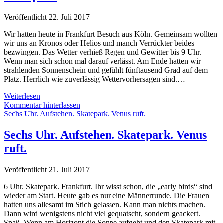
wieder
los.
Veröffentlicht 22. Juli 2017
Wir hatten heute in Frankfurt Besuch aus Köln. Gemeinsam wollten
wir uns an Kronos oder Helios und manch Verrückter beides
bezwingen. Das Wetter verhieß Regen und Gewitter bis 9 Uhr.
Wenn man sich schon mal darauf verlässt. Am Ende hatten wir
strahlenden Sonnenschein und gefühlt fünftausend Grad auf dem
Platz. Herrlich wie zuverlässig Wettervorhersagen sind.…
Freeletics
Weiterlesen
verbindet!
Kommentar hinterlassen
FRA
Sechs Uhr. Aufstehen. Skatepark. Venus ruft.
&
CGN
Sechs Uhr. Aufstehen. Skatepark. Venus
am
ruft.
Skatepark
Veröffentlicht 21. Juli 2017
6 Uhr. Skatepark. Frankfurt. Ihr wisst schon, die „early birds“ sind
wieder am Start. Heute gab es nur eine Männerrunde. Die Frauen
hatten uns allesamt im Stich gelassen. Kann man nichts machen.
Dann wird wenigstens nicht viel gequatscht, sondern geackert.
Spaß. Wenn am Horizont die Sonne aufgeht und den Skatepark mit