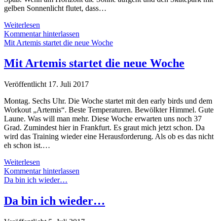
gelben Sonnenlicht flutet, dass…
Sechs
Weiterlesen
Uhr.
Kommentar hinterlassen
Aufstehen.
Mit Artemis startet die neue Woche
Skatepark.
Venus
Mit Artemis startet die neue Woche
ruft.
Veröffentlicht 17. Juli 2017
Montag. Sechs Uhr. Die Woche startet mit den early birds und dem
Workout „Artemis“. Beste Temperaturen. Bewölkter Himmel. Gute
Laune. Was will man mehr. Diese Woche erwarten uns noch 37
Grad. Zumindest hier in Frankfurt. Es graut mich jetzt schon. Da
wird das Training wieder eine Herausforderung. Als ob es das nicht
eh schon ist.…
Mit
Weiterlesen
Artemis
Kommentar hinterlassen
startet
Da bin ich wieder…
die
neue
Da bin ich wieder…
Woche