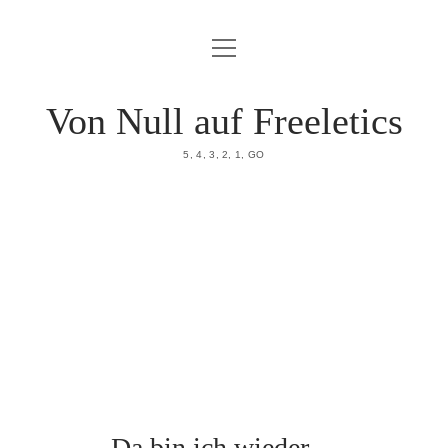
Menü
HOME
öffnen
DATENSCHUTZERKLÄRUNG
Von Null auf Freeletics
IMPRESSUM
5, 4, 3, 2, 1, GO
ÜBER MICH
Da bin ich wieder…