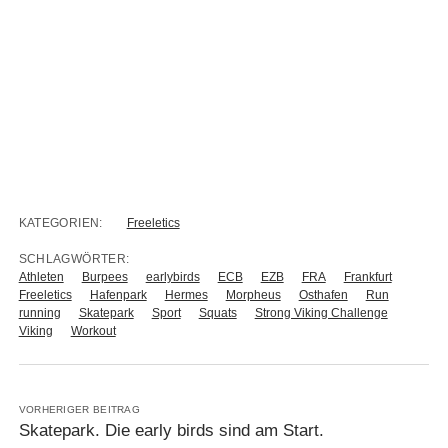
KATEGORIEN:
Freeletics
SCHLAGWÖRTER:
Athleten
Burpees
earlybirds
ECB
EZB
FRA
Frankfurt
Freeletics
Hafenpark
Hermes
Morpheus
Osthafen
Run
running
Skatepark
Sport
Squats
Strong Viking Challenge
Viking
Workout
VORHERIGER BEITRAG
Skatepark. Die early birds sind am Start.