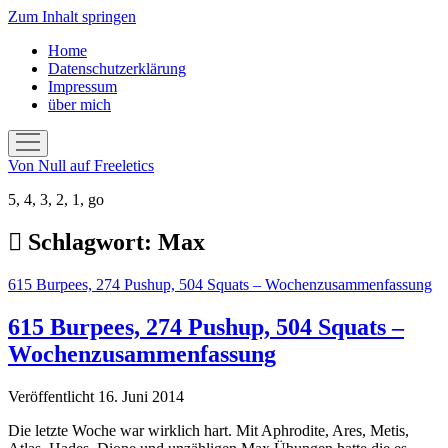
Zum Inhalt springen
Home
Datenschutzerklärung
Impressum
über mich
Menü
öffnen
Von Null auf Freeletics
5, 4, 3, 2, 1, go
Schlagwort:
Max
615 Burpees, 274 Pushup, 504 Squats – Wochenzusammenfassung
615 Burpees, 274 Pushup, 504 Squats –
Wochenzusammenfassung
Veröffentlicht 16. Juni 2014
Die letzte Woche war wirklich hart. Mit Aphrodite, Ares, Metis,