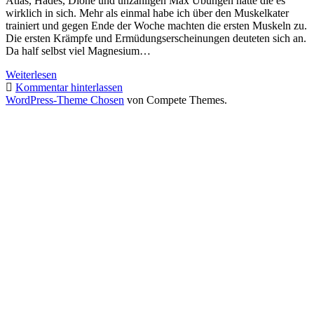
Atlas, Hades, Dione und unzähligen Max Übungen hatte die es
wirklich in sich. Mehr als einmal habe ich über den Muskelkater
trainiert und gegen Ende der Woche machten die ersten Muskeln zu.
Die ersten Krämpfe und Ermüdungserscheinungen deuteten sich an.
Da half selbst viel Magnesium…
615
Weiterlesen
Burpees,
Kommentar hinterlassen
274
WordPress-Theme Chosen
von Compete Themes.
Pushup,
504
Squats
–
Wochenzusammenfassung