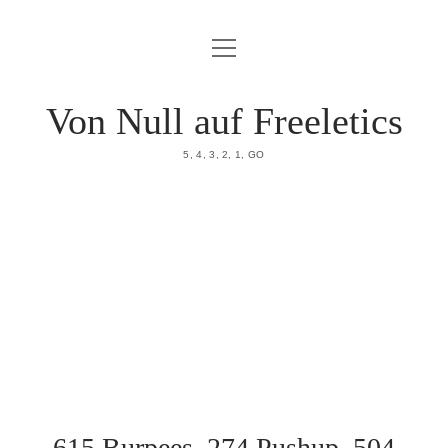
Menü
HOME
öffnen
DATENSCHUTZERKLÄRUNG
Von Null auf Freeletics
IMPRESSUM
5, 4, 3, 2, 1, GO
ÜBER MICH
615 Burpees, 274 Pushup, 504