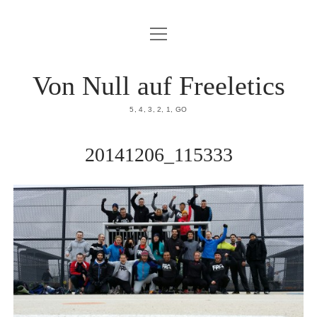
Menü
HOME
öffnen
DATENSCHUTZERKLÄRUNG
Von Null auf Freeletics
IMPRESSUM
5, 4, 3, 2, 1, GO
ÜBER MICH
20141206_115333