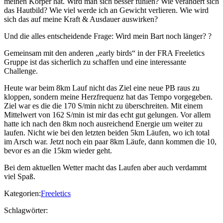
meinen Körper hat. Wird man sich besser fühlen? Wie verändert sich
das Hautbild? Wie viel werde ich an Gewicht verlieren. Wie wird
sich das auf meine Kraft & Ausdauer auswirken?
Und die alles entscheidende Frage: Wird mein Bart noch länger? ?
Gemeinsam mit den anderen „early birds“ in der FRA Freeletics
Gruppe ist das sicherlich zu schaffen und eine interessante
Challenge.
Heute war beim 8km Lauf nicht das Ziel eine neue PB raus zu
kloppen, sondern meine Herzfrequenz hat das Tempo vorgegeben.
Ziel war es die die 170 S/min nicht zu überschreiten. Mit einem
Mittelwert von 162 S/min ist mir das echt gut gelungen. Vor allem
hatte ich nach den 8km noch ausreichend Energie um weiter zu
laufen. Nicht wie bei den letzten beiden 5km Läufen, wo ich total
im Arsch war. Jetzt noch ein paar 8km Läufe, dann kommen die 10,
bevor es an die 15km wieder geht.
Bei dem aktuellen Wetter macht das Laufen aber auch verdammt
viel Spaß.
Kategorien:
Freeletics
Schlagwörter: