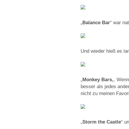
„
Balance Bar
“ war na
Und wieder hieß es la
„
Monkey Bars
„. Wenn
besser als jedes ander
nicht zu meinen Favori
„
Storm the Castle
“ un