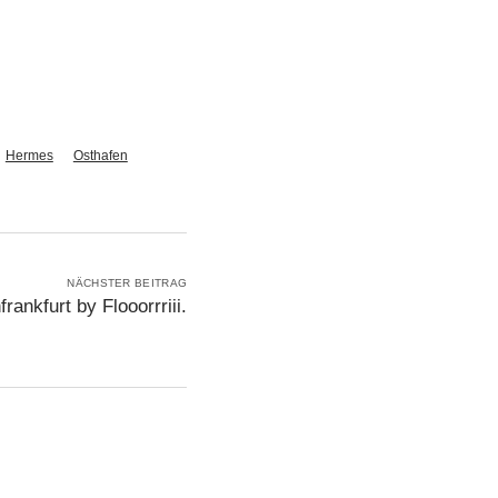
Hermes
Osthafen
NÄCHSTER BEITRAG
rankfurt by Flooorrriii.