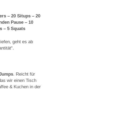
rs – 20 Situps – 20
unden Pause – 10
s – 5 Squats
iefen, geht es ab
ntität“.
 Jumps
. Reicht für
as wir einen Tisch
affee & Kuchen in der