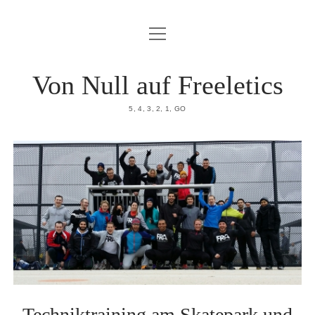
Menü
HOME
öffnen
DATENSCHUTZERKLÄRUNG
Von Null auf Freeletics
IMPRESSUM
5, 4, 3, 2, 1, GO
ÜBER MICH
Techniktraining am Skatepark und